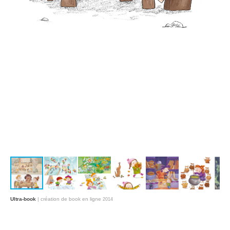
Ultra-book
| création de book en ligne
2014